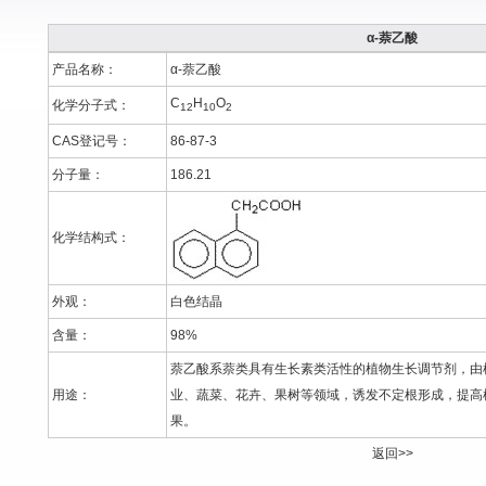
α-萘乙酸
产品名称：
α-萘乙酸
C
H
O
化学分子式：
12
10
2
CAS登记号：
86-87-3
分子量：
186.21
化学结构式：
外观：
白色结晶
含量：
98%
萘乙酸系萘类具有生长素类活性的植物生长调节剂，由
用途：
业、蔬菜、花卉、果树等领域，诱发不定根形成，提高
果。
返回>>