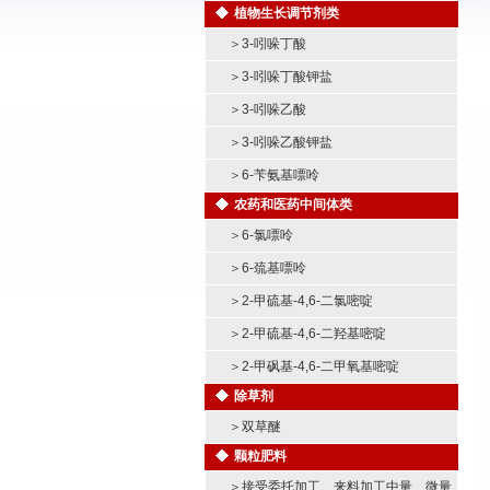
植物生长调节剂类
＞
3-吲哚丁酸
＞
3-吲哚丁酸钾盐
＞
3-吲哚乙酸
＞
3-吲哚乙酸钾盐
＞
6-苄氨基嘌呤
农药和医药中间体类
＞
6-氯嘌呤
＞
6-巯基嘌呤
＞
2-甲硫基-4,6-二氯嘧啶
＞
2-甲硫基-4,6-二羟基嘧啶
＞
2-甲砜基-4,6-二甲氧基嘧啶
除草剂
＞
双草醚
颗粒肥料
＞
接受委托加工、来料加工中量、微量