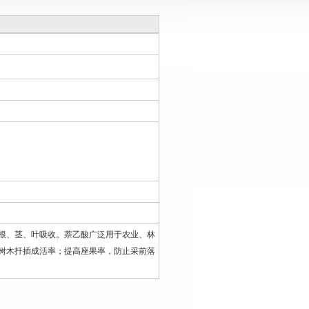
根、茎、叶吸收。萘乙酸广泛用于农业、林
树木扦插成活率；提高座果率，防止采前落